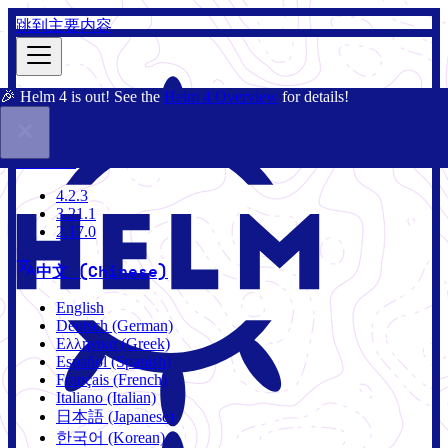
跳到主要内容
🎉 Helm 4 is out! See the
Helm 4 Overview
for details!
文档
社区
博客
Charts
3.21.1
4.2.3
3.21.1
2.17.0
中文 (Chinese)
English
Deutsch (German)
Ελληνικά (Greek)
Español (Spanish)
Français (French)
Italiano (Italian)
日本語 (Japanese)
한국어 (Korean)