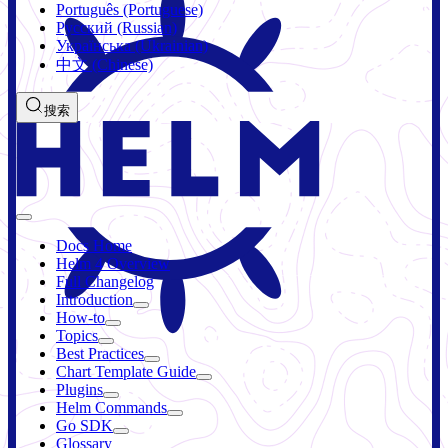
Português (Portuguese)
Русский (Russian)
Українська (Ukrainian)
中文 (Chinese)
搜索
Docs Home
Helm 4 Overview
Full Changelog
Introduction
How-to
Topics
Best Practices
Chart Template Guide
Plugins
Helm Commands
Go SDK
Glossary