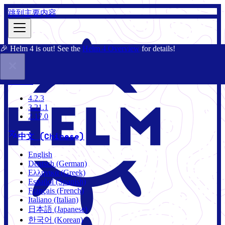
跳到主要内容
🎉 Helm 4 is out! See the
Helm 4 Overview
for details!
文档
社区
博客
Charts
4.2.3
4.2.3
3.21.1
2.17.0
中文 (Chinese)
English
Deutsch (German)
Ελληνικά (Greek)
Español (Spanish)
Français (French)
Italiano (Italian)
日本語 (Japanese)
한국어 (Korean)