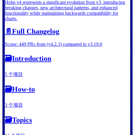
Helm v4 represents a significant evolution from v3, introducing
breaking changes, new architectural patterns, and enhanced
functionality while maintaining backwards compatibility for
charts.
📄️
Full Changelog
Scope: 449 PRs from (v4.2.3) compared to v3.19.0
🗃
Introduction
5 个项目
🗃
How-to
3 个项目
🗃
Topics