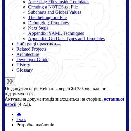
Accessing Files Inside Templates
Creating a NOTES.txt File
Subcharts and Global Values
The .helmignore File
Debugging Templates
Next Steps
Appendix: YAML Techniques
Appendix: Go Data Types and Templates
Найкращі практики
Related Projects
Architecture
Developer Guide
History
Glossary
Це документація
Helm
для версії
2.17.0
, яка вже не
підтримується.
Актуальна документація знаходиться на сторінці
останньої
версії
(
4.2.3
).
Docs
Розробка шаблонів