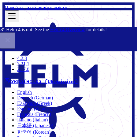
Перейти до основного вмісту
🎉 Helm 4 is out! See the
Helm 4 Overview
for details!
Документація
Спільнота
Блог
Чарти
2.17.0
4.2.3
3.21.1
2.17.0
Українська (Ukrainian)
English
Deutsch (German)
Ελληνικά (Greek)
Español (Spanish)
Français (French)
Italiano (Italian)
日本語 (Japanese)
한국어 (Korean)