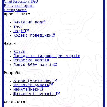
Chart Repository FAQ
Наступна сторінка
Getting Started
Проєкт Helm
Вихідний код
Блог
Події
Кодекс поведінки
Чарти
Вступ
Поради та хитрощі для чартів
Розробка чартів
Пошук 800+ чартів
Розробка
Slack (#helm-dev)
Як взяти участь
Мейнтейнери
Щотижневі зустрічі
Спільнота