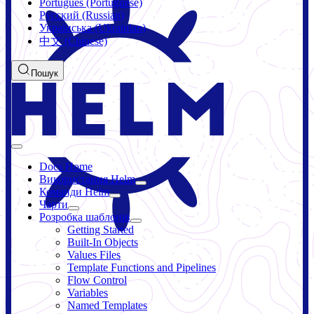
Português (Portuguese)
Русский (Russian)
Українська (Ukrainian)
中文 (Chinese)
Пошук
Docs Home
Використання Helm
Команди Helm
Чарти
Розробка шаблонів
Getting Started
Built-In Objects
Values Files
Template Functions and Pipelines
Flow Control
Variables
Named Templates