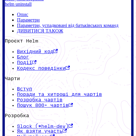
helm uninstall
Опис
Параметри
Параметри, успадковані від батьківських команд
ДИВИТИСЯ ТАКОЖ
Проєкт Helm
Вихідний код
Блог
Події
Кодекс поведінки
Чарти
Вступ
Поради та хитрощі для чартів
Розробка чартів
Пошук 800+ чартів
Розробка
Slack (#helm-dev)
Як взяти участь