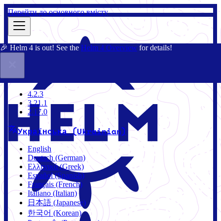
Перейти до основного вмісту
🎉 Helm 4 is out! See the
Helm 4 Overview
for details!
Документація
Спільнота
Блог
Чарти
4.2.3
4.2.3
3.21.1
2.17.0
Українська (Ukrainian)
English
Deutsch (German)
Ελληνικά (Greek)
Español (Spanish)
Français (French)
Italiano (Italian)
日本語 (Japanese)
한국어 (Korean)