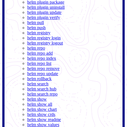
helm plugin package
helm plugin uninstall
helm plugin update
helm plugin verify
helm pull
helm push
helm registry
helm registry login
helm registry logout
helm repo
helm repo add
helm repo index
helm repo list
helm repo remove
helm repo update
helm rollback
helm search
helm search hub
helm search repo
helm show
helm show all
helm show chart
helm show crds
helm show readme
helm show values