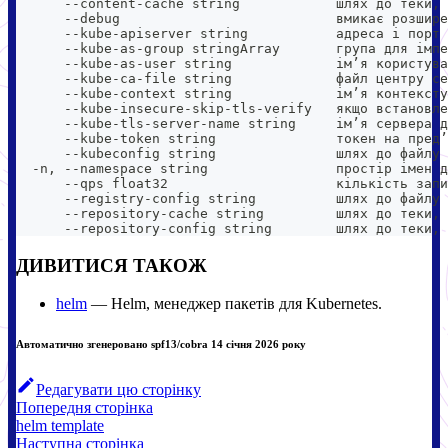
      --content-cache string            шлях до теки, 
      --debug                           вмикає розшире
      --kube-apiserver string           адреса і порт 
      --kube-as-group stringArray       група для імпе
      --kube-as-user string             імʼя користува
      --kube-ca-file string             файл центру се
      --kube-context string             імʼя контексту
      --kube-insecure-skip-tls-verify   якщо встановле
      --kube-tls-server-name string     імʼя сервера д
      --kube-token string               токен на предʼ
      --kubeconfig string               шлях до файлу 
  -n, --namespace string                простір імен д
      --qps float32                     кількість запи
      --registry-config string          шлях до файлу 
      --repository-cache string         шлях до теки, 
      --repository-config string        шлях до теки, 
ДИВИТИСЯ ТАКОЖ
helm
— Helm, менеджер пакетів для Kubernetes.
Автоматично згенеровано spf13/cobra 14 січня 2026 року
Редагувати цю сторінку
Попередня сторінка
helm template
Наступна сторінка