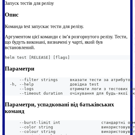
Запуск тестів для релізу
Опис
Команда test запускає тести для релізу.
Аргументом цієї команди є імʼя розгорнутого релізу. Тести,
що будуть виконані, визначені у чарті, який був
встановлений.
helm 
test
[
RELEASE
]
[
flags
]
Параметри
      --filter strings     вказати тести за атрибутом 
  -h, --help               довідка test
      --logs               отримати логи з тестових po
      --timeout duration   очікування для будь-якої ок
Параметри, успадковані від батьківських
команд
      --burst-limit int                 стандартні обм
      --color string                    використовуват
      --colour string                   використовуват