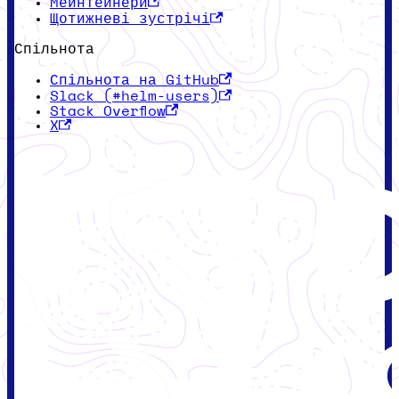
Мейнтейнери
Щотижневі зустрічі
Спільнота
Спільнота на GitHub
Slack (#helm-users)
Stack Overflow
X