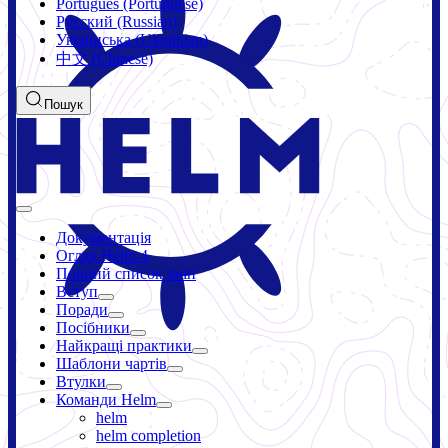
Português (Portuguese)
Русский (Russian)
Українська (Ukrainian)
中文 (Chinese)
Пошук
Документація
Огляд Helm 4
Повний список змін
Вступ
Поради
Посібники
Найкращі практики
Шаблони чартів
Втулки
Команди Helm
helm
helm completion