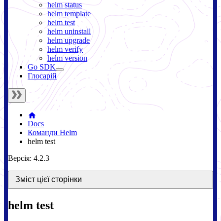
helm status
helm template
helm test
helm uninstall
helm upgrade
helm verify
helm version
Go SDK
Глосарій
Docs
Команди Helm
helm test
Версія: 4.2.3
Зміст цієї сторінки
helm test