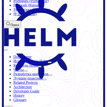
Português (Portuguese)
Русский (Russian)
Українська (Ukrainian)
中文 (Chinese)
Поиск
Docs Home
Использование Helm
Команды Helm
Чарты
Разработка шаблонов
Лучшие практики
Related Projects
Architecture
Developer Guide
History
Glossary