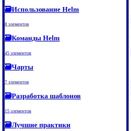
🗃
Использование Helm
8 элементов
🗃
Команды Helm
45 элементов
🗃
Чарты
7 элементов
🗃
Разработка шаблонов
15 элементов
🗃
Лучшие практики