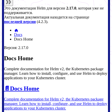
Это документация
Helm
для версии
2.17.0
, которая уже не
поддерживается.
Актуальная документация находится на странице
последней версии
(
4.2.3
).
Docs
Docs Home
Версия: 2.17.0
Docs Home
Complete documentation for Helm v2, the Kubernetes package
manager. Learn how to install, configure, and use Helm to deploy
applications to your Kubernetes cluster.
📄️
Docs Home
Complete documentation for Helm v2, the Kubernetes package
manager. Learn how to install, configure, and use Helm to deploy
applications to your Kubernetes cluster.