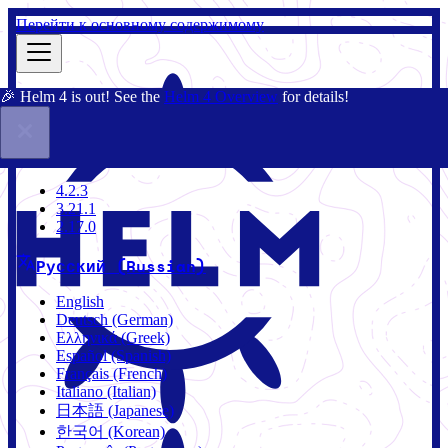
Перейти к основному содержимому
🎉 Helm 4 is out! See the
Helm 4 Overview
for details!
Документация
Сообщество
Блог
Charts
2.17.0
4.2.3
3.21.1
2.17.0
Русский (Russian)
English
Deutsch (German)
Ελληνικά (Greek)
Español (Spanish)
Français (French)
Italiano (Italian)
日本語 (Japanese)
한국어 (Korean)