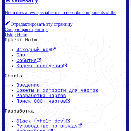
Helm uses a few special terms to describe components of the
Отредактировать эту страницу
Следующая страница
Using Helm
Проект Helm
Исходный код
Блог
События
Кодекс поведения
Charts
Введение
Советы и хитрости для чартов
Разработка чартов
Поиск 800+ чартов
Разработка
Slack (#helm-dev)
Руководство по вкладу