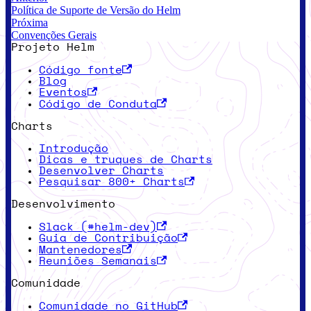
Política de Suporte de Versão do Helm
Próxima
Convenções Gerais
Projeto Helm
Código fonte
Blog
Eventos
Código de Conduta
Charts
Introdução
Dicas e truques de Charts
Desenvolver Charts
Pesquisar 800+ Charts
Desenvolvimento
Slack (#helm-dev)
Guia de Contribuição
Mantenedores
Reuniões Semanais
Comunidade
Comunidade no GitHub