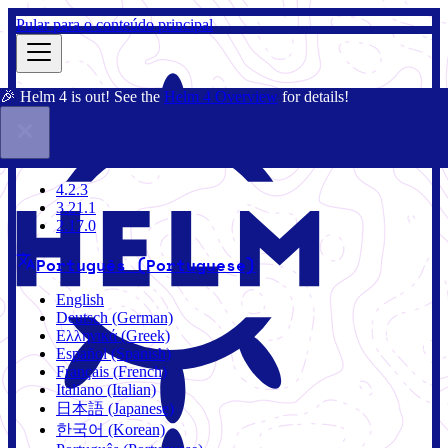
Pular para o conteúdo principal
🎉 Helm 4 is out! See the
Helm 4 Overview
for details!
Documentação
Comunidade
Blog
Charts
3.21.1
4.2.3
3.21.1
2.17.0
Português (Portuguese)
English
Deutsch (German)
Ελληνικά (Greek)
Español (Spanish)
Français (French)
Italiano (Italian)
日本語 (Japanese)
한국어 (Korean)