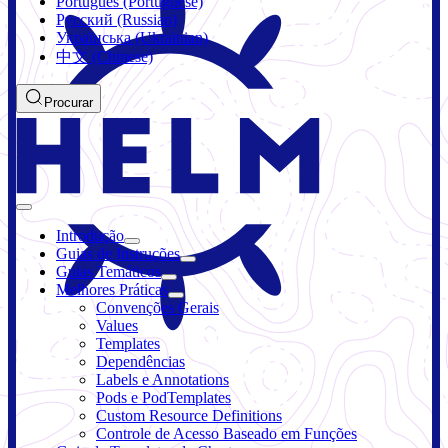
Português (Portuguese)
Русский (Russian)
Українська (Ukrainian)
中文 (Chinese)
Procurar
Introdução
Guias de Instruções
Guias Temáticos
Melhores Práticas
Convenções Gerais
Values
Templates
Dependências
Labels e Annotations
Pods e PodTemplates
Custom Resource Definitions
Controle de Acesso Baseado em Funções