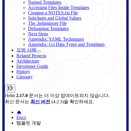
Named Templates
Accessing Files Inside Templates
Creating a NOTES.txt File
Subcharts and Global Values
The .helmignore File
Debugging Templates
Next Steps
Appendix: YAML Techniques
Appendix: Go Data Types and Templates
모범 사례
Related Projects
Architecture
Developer Guide
History
Glossary
Helm
2.17.0
문서는 더 이상 업데이트되지 않습니다.
최신 문서는
최신 버전
(
4.2.3
)을 확인하세요.
Docs
템플릿 개발