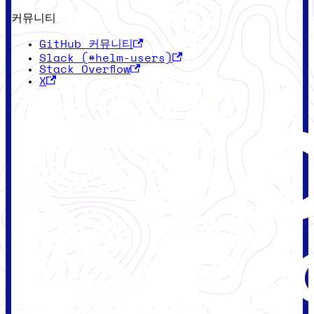
커뮤니티
GitHub 커뮤니티
Slack (#helm-users)
Stack Overflow
X