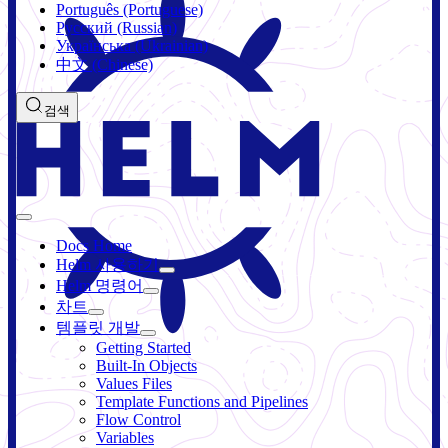
Português (Portuguese)
Русский (Russian)
Українська (Ukrainian)
中文 (Chinese)
검색
Docs Home
Helm 사용하기
Helm 명령어
차트
템플릿 개발
Getting Started
Built-In Objects
Values Files
Template Functions and Pipelines
Flow Control
Variables