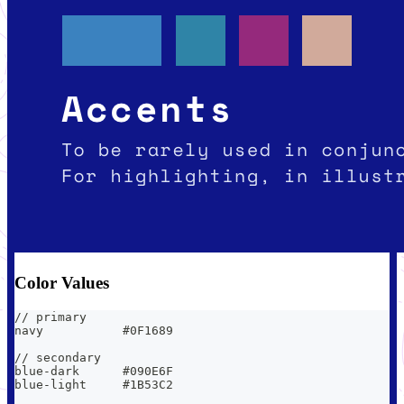
Color Values
// primary
navy           #0F1689
// secondary
blue-dark      #090E6F
blue-light     #1B53C2