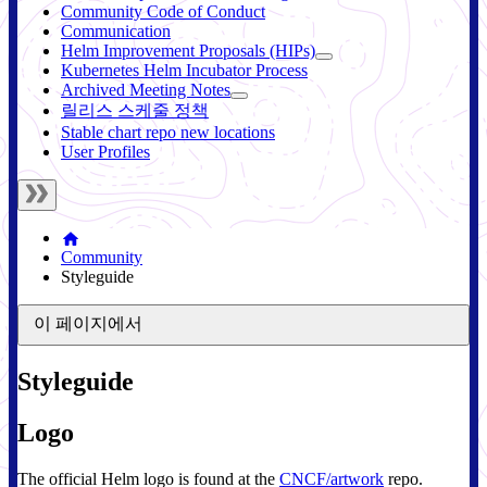
Community Code of Conduct
Communication
Helm Improvement Proposals (HIPs)
Kubernetes Helm Incubator Process
Archived Meeting Notes
릴리스 스케줄 정책
Stable chart repo new locations
User Profiles
Community
Styleguide
이 페이지에서
Styleguide
Logo
The official Helm logo is found at the
CNCF/artwork
repo.