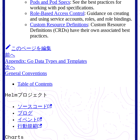
Pods and Pod Specs
: See the best practices for
working with pod specifications.
Role-Based Access Control
: Guidance on creating
and using service accounts, roles, and role bindings.
Custom Resource Definitions
: Custom Resource
Definitions (CRDs) have their own associated best
practices.
このページを編集
前へ
Appendix: Go Data Types and Templates
次へ
General Conventions
Table of Contents
Helmプロジェクト
ソースコード
ブログ
イベント
行動規範
Charts