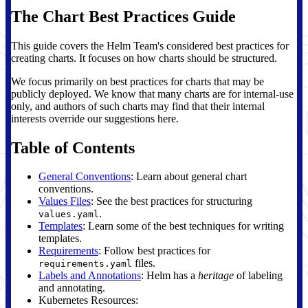
The Chart Best Practices Guide
This guide covers the Helm Team's considered best practices for
creating charts. It focuses on how charts should be structured.
We focus primarily on best practices for charts that may be
publicly deployed. We know that many charts are for internal-use
only, and authors of such charts may find that their internal
interests override our suggestions here.
Table of Contents
General Conventions
: Learn about general chart
conventions.
Values Files
: See the best practices for structuring
.
values.yaml
Templates
: Learn some of the best techniques for writing
templates.
Requirements
: Follow best practices for
files.
requirements.yaml
Labels and Annotations
: Helm has a
heritage
of labeling
and annotating.
Kubernetes Resources: