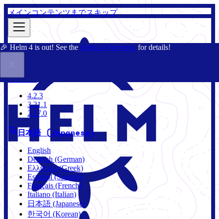
メインコンテンツまでスキップ
🎉 Helm 4 is out! See the
Helm 4 Overview
for details!
ドキュメント
コミュニティ
ブログ
Charts
2.17.0
4.2.3
3.21.1
2.17.0
日本語 (Japanese)
English
Deutsch (German)
Ελληνικά (Greek)
Español (Spanish)
Français (French)
Italiano (Italian)
日本語 (Japanese)
한국어 (Korean)