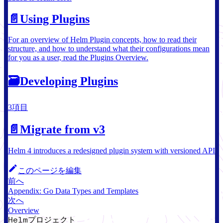
📄️
Using Plugins
For an overview of Helm Plugin concepts, how to read their
structure, and how to understand what their configurations mean
for you as a user, read the Plugins Overview.
🗃
Developing Plugins
3項目
📄️
Migrate from v3
Helm 4 introduces a redesigned plugin system with versioned API
このページを編集
前へ
Appendix: Go Data Types and Templates
次へ
Overview
Helmプロジェクト