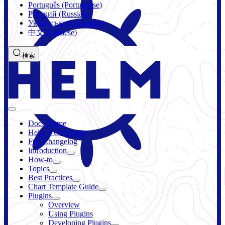
Português (Portuguese)
Русский (Russian)
Українська (Ukrainian)
中文 (Chinese)
検索
Docs Home
Helm 4 Overview
Full Changelog
Introduction
How-to
Topics
Best Practices
Chart Template Guide
Plugins
Overview
Using Plugins
Developing Plugins