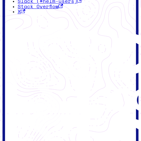
Slack (#helm-users)
Stack Overflow
X