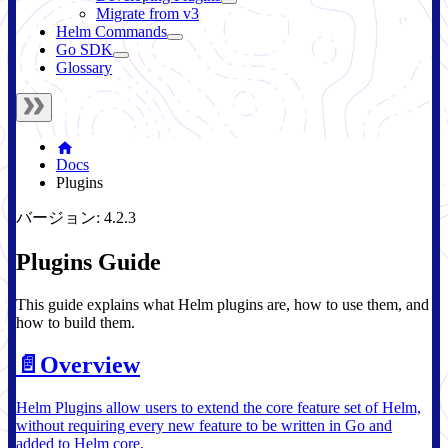
Migrate from v3
Helm Commands
Go SDK
Glossary
Docs
Plugins
バージョン: 4.2.3
Plugins Guide
This guide explains what Helm plugins are, how to use them, and
how to build them.
📄️
Overview
Helm Plugins allow users to extend the core feature set of Helm,
without requiring every new feature to be written in Go and
added to Helm core.