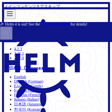
メインコンテンツまでスキップ
🎉 Helm 4 is out! See the
Helm 4 Overview
for details!
ドキュメント
コミュニティ
ブログ
Charts
4.2.3
4.2.3
3.21.1
2.17.0
日本語 (Japanese)
English
Deutsch (German)
Ελληνικά (Greek)
Español (Spanish)
Français (French)
Italiano (Italian)
日本語 (Japanese)
한국어 (Korean)