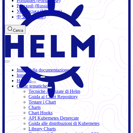
Português (Portuguese)
Русский (Russian)
Українська (Ukrainian)
中文 (Chinese)
Cerca
Inizio della documentazione
Introduzione
How-to
Guide tematiche
Tecniche Avanzate di Helm
Guida ai Chart Repository
Testare i Chart
Charts
Chart Hooks
API Kubernetes Deprecate
Guida alle distribuzioni di Kubernetes
Library Charts