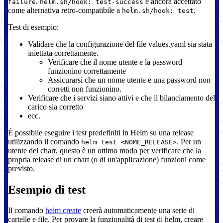
.
è ancora accettato
failure
helm.sh/hook: test-success
come alternativa retro-compatibile a
.
helm.sh/hook: test
Test di esempio:
Validare che la configurazione del file values.yaml sia stata
iniettata correttamente.
Verificare che il nome utente e la password
funzionino correttamente
Assicurarsi che un nome utente e una password non
corretti non funzionino.
Verificare che i servizi siano attivi e che il bilanciamento del
carico sia corretto
ecc.
È possibile eseguire i test predefiniti in Helm su una release
utilizzando il comando
. Per un
helm test <NOME_RELEASE>
utente del chart, questo è un ottimo modo per verificare che la
propria release di un chart (o di un'applicazione) funzioni come
previsto.
Esempio di test
Il comando
helm create
creerà automaticamente una serie di
cartelle e file. Per provare la funzionalità di test di helm, creare