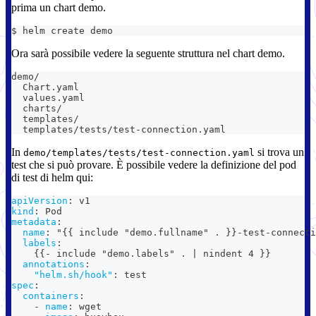
prima un chart demo.
$ helm create demo
Ora sarà possibile vedere la seguente struttura nel chart demo.
demo/
  Chart.yaml
  values.yaml
  charts/
  templates/
  templates/tests/test-connection.yaml
In
si trova un
demo/templates/tests/test-connection.yaml
test che si può provare. È possibile vedere la definizione del pod
di test di helm qui:
apiVersion
:
 v1
kind
:
 Pod
metadata
:
name
:
 "
{
{
 include "demo.fullname" . 
}
}
-
test
-
connecti
labels
:
{
{
-
 include "demo.labels" . 
|
 nindent 4 
}
}
annotations
:
"helm.sh/hook"
:
 test
spec
:
containers
:
-
name
:
 wget