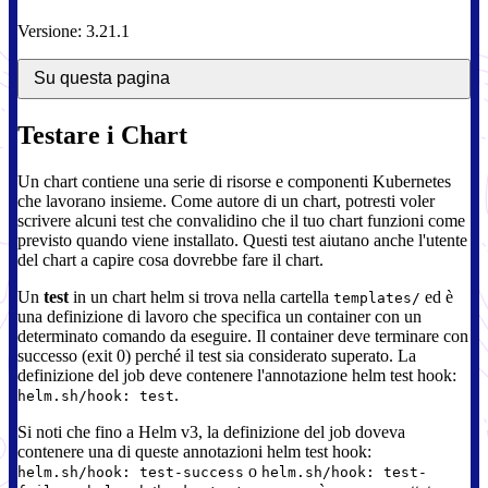
Versione: 3.21.1
Su questa pagina
Testare i Chart
Un chart contiene una serie di risorse e componenti Kubernetes
che lavorano insieme. Come autore di un chart, potresti voler
scrivere alcuni test che convalidino che il tuo chart funzioni come
previsto quando viene installato. Questi test aiutano anche l'utente
del chart a capire cosa dovrebbe fare il chart.
Un
test
in un chart helm si trova nella cartella
ed è
templates/
una definizione di lavoro che specifica un container con un
determinato comando da eseguire. Il container deve terminare con
successo (exit 0) perché il test sia considerato superato. La
definizione del job deve contenere l'annotazione helm test hook:
.
helm.sh/hook: test
Si noti che fino a Helm v3, la definizione del job doveva
contenere una di queste annotazioni helm test hook:
o
helm.sh/hook: test-success
helm.sh/hook: test-