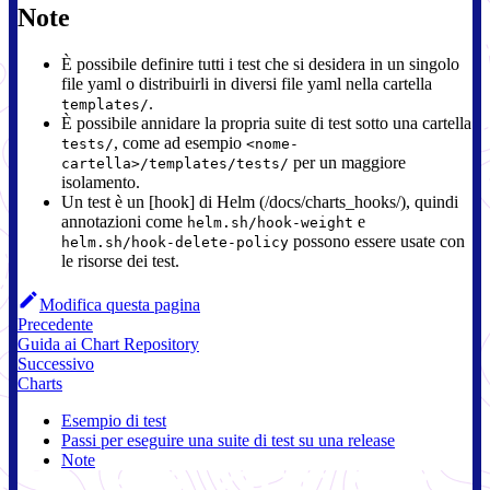
Note
È possibile definire tutti i test che si desidera in un singolo
file yaml o distribuirli in diversi file yaml nella cartella
.
templates/
È possibile annidare la propria suite di test sotto una cartella
, come ad esempio
tests/
<nome-
per un maggiore
cartella>/templates/tests/
isolamento.
Un test è un [hook] di Helm (/docs/charts_hooks/), quindi
annotazioni come
e
helm.sh/hook-weight
possono essere usate con
helm.sh/hook-delete-policy
le risorse dei test.
Modifica questa pagina
Precedente
Guida ai Chart Repository
Successivo
Charts
Esempio di test
Passi per eseguire una suite di test su una release
Note