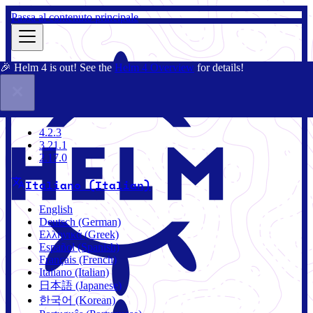
Passa al contenuto principale
🎉 Helm 4 is out! See the
Helm 4 Overview
for details!
Docs
Community
Blog
Charts
3.21.1
4.2.3
3.21.1
2.17.0
Italiano (Italian)
English
Deutsch (German)
Ελληνικά (Greek)
Español (Spanish)
Français (French)
Italiano (Italian)
日本語 (Japanese)
한국어 (Korean)