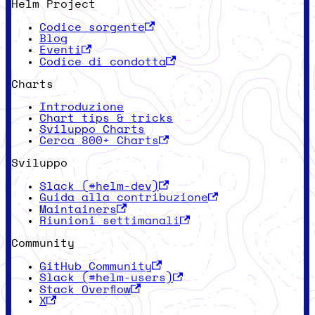
Helm Project
Codice sorgente
Blog
Eventi
Codice di condotta
Charts
Introduzione
Chart tips & tricks
Sviluppo Charts
Cerca 800+ Charts
Sviluppo
Slack (#helm-dev)
Guida alla contribuzione
Maintainers
Riunioni settimanali
Community
GitHub Community
Slack (#helm-users)
Stack Overflow
X