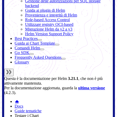
Gestione delle autorizzazioni per SQL storage
backend
Guida ai plugin di Helm
Provenienza e integrità di Helm
Role-based Access Control
Utilizzare registry OCI-based
Migrazione Helm da v2 a v3
Helm Version Support Policy
Best Practices
Guida ai Chart Template
Comandi Helm
Go SDK
Frequently Asked Questions
Glossary
Questa è la documentazione per
Helm
3.21.1
, che non è più
attivamente mantenuta.
Per la documentazione aggiornata, guarda la
ultima versione
(
4.2.3
).
Docs
Guide tematiche
Testare i Chart