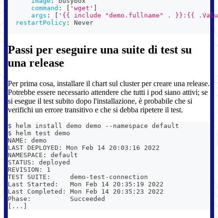
image
:
 busybox
command
:
[
'wget'
]
args
:
[
'{{ include "demo.fullname" . }}:{{ .Valu
restartPolicy
:
 Never
Passi per eseguire una suite di test su
una release
Per prima cosa, installare il chart sul cluster per creare una release.
Potrebbe essere necessario attendere che tutti i pod siano attivi; se
si esegue il test subito dopo l'installazione, è probabile che si
verifichi un errore transitivo e che si debba ripetere il test.
$ helm install demo demo --namespace default
$ helm test demo
NAME: demo
LAST DEPLOYED: Mon Feb 14 20:03:16 2022
NAMESPACE: default
STATUS: deployed
REVISION: 1
TEST SUITE:     demo-test-connection
Last Started:   Mon Feb 14 20:35:19 2022
Last Completed: Mon Feb 14 20:35:23 2022
Phase:          Succeeded
[...]