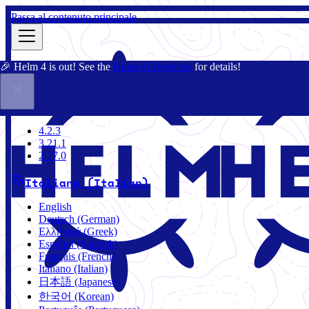
Passa al contenuto principale
🎉 Helm 4 is out! See the
Helm 4 Overview
for details!
Docs
Community
Blog
Charts
3.21.1
4.2.3
3.21.1
2.17.0
Italiano (Italian)
English
Deutsch (German)
Ελληνικά (Greek)
Español (Spanish)
Français (French)
Italiano (Italian)
日本語 (Japanese)
한국어 (Korean)