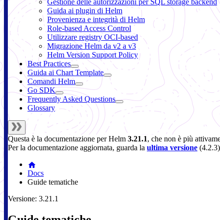
Gestione delle autorizzazioni per SQL storage backend
Guida ai plugin di Helm
Provenienza e integrità di Helm
Role-based Access Control
Utilizzare registry OCI-based
Migrazione Helm da v2 a v3
Helm Version Support Policy
Best Practices
Guida ai Chart Template
Comandi Helm
Go SDK
Frequently Asked Questions
Glossary
Questa è la documentazione per
Helm
3.21.1
, che non è più attivam
Per la documentazione aggiornata, guarda la
ultima versione
(
4.2.3
)
Docs
Guide tematiche
Versione: 3.21.1
Guide tematiche