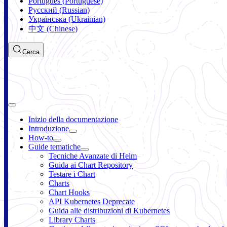
Português (Portuguese)
Русский (Russian)
Українська (Ukrainian)
中文 (Chinese)
Cerca
Inizio della documentazione
Introduzione
How-to
Guide tematiche
Tecniche Avanzate di Helm
Guida ai Chart Repository
Testare i Chart
Charts
Chart Hooks
API Kubernetes Deprecate
Guida alle distribuzioni di Kubernetes
Library Charts