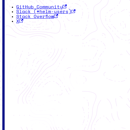
GitHub Community
Slack (#helm-users)
Stack Overflow
X