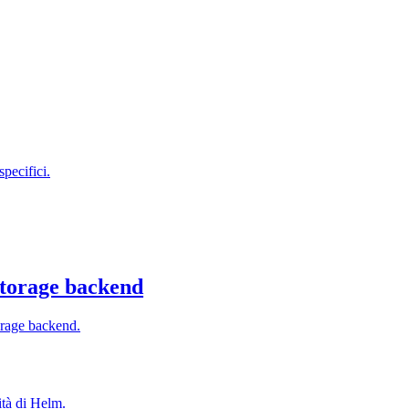
pecifici.
storage backend
orage backend.
ità di Helm.