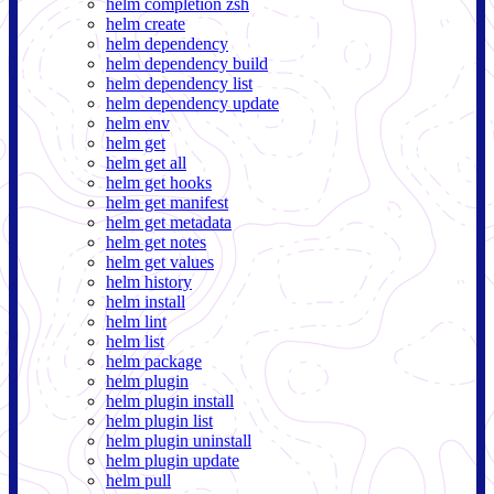
helm completion zsh
helm create
helm dependency
helm dependency build
helm dependency list
helm dependency update
helm env
helm get
helm get all
helm get hooks
helm get manifest
helm get metadata
helm get notes
helm get values
helm history
helm install
helm lint
helm list
helm package
helm plugin
helm plugin install
helm plugin list
helm plugin uninstall
helm plugin update
helm pull