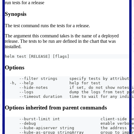
run tests for a release
Synopsis
The test command runs the tests for a release.
The argument this command takes is the name of a deployed
release. The tests to be run are defined in the chart that was
installed.
helm test [RELEASE] [flags]
Options
      --filter strings     specify tests by attribute 
  -h, --help               help for test
      --hide-notes         if set, do not show notes i
      --logs               dump the logs from test pod
      --timeout duration   time to wait for any indivi
Options inherited from parent commands
      --burst-limit int                 client-side de
      --debug                           enable verbose
      --kube-apiserver string           the address an
      --kube-as-group stringArray       group to imper