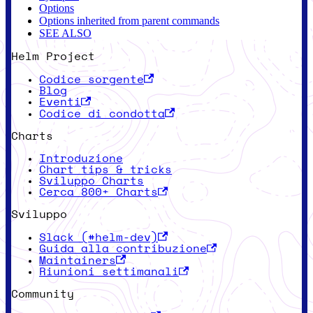
Options
Options inherited from parent commands
SEE ALSO
Helm Project
Codice sorgente
Blog
Eventi
Codice di condotta
Charts
Introduzione
Chart tips & tricks
Sviluppo Charts
Cerca 800+ Charts
Sviluppo
Slack (#helm-dev)
Guida alla contribuzione
Maintainers
Riunioni settimanali
Community