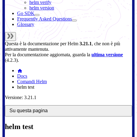
helm verify
helm version
Go SDK
Frequently Asked Questions
Glossary
Questa è la documentazione per
Helm
3.21.1
, che non è più
attivamente mantenuta.
Per la documentazione aggiornata, guarda la
ultima versione
(
4.2.3
).
Docs
Comandi Helm
helm test
Versione: 3.21.1
Su questa pagina
helm test