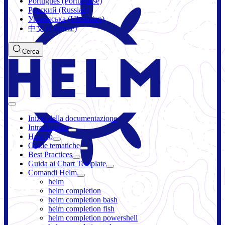
Português (Portuguese)
Русский (Russian)
Українська (Ukrainian)
中文 (Chinese)
Cerca
Inizio della documentazione
Introduzione
How-to
Guide tematiche
Best Practices
Guida ai Chart Template
Comandi Helm
helm
helm completion
helm completion bash
helm completion fish
helm completion powershell