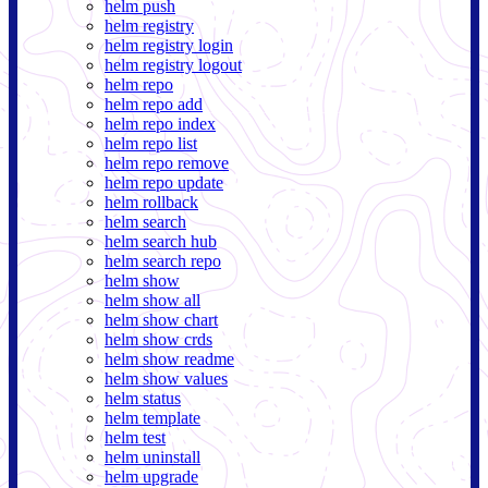
helm push
helm registry
helm registry login
helm registry logout
helm repo
helm repo add
helm repo index
helm repo list
helm repo remove
helm repo update
helm rollback
helm search
helm search hub
helm search repo
helm show
helm show all
helm show chart
helm show crds
helm show readme
helm show values
helm status
helm template
helm test
helm uninstall
helm upgrade