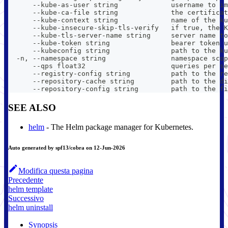
      --kube-as-user string             username to im
      --kube-ca-file string             the certificat
      --kube-context string             name of the ku
      --kube-insecure-skip-tls-verify   if true, the K
      --kube-tls-server-name string     server name to
      --kube-token string               bearer token u
      --kubeconfig string               path to the ku
  -n, --namespace string                namespace scop
      --qps float32                     queries per se
      --registry-config string          path to the re
      --repository-cache string         path to the di
      --repository-config string        path to the fi
SEE ALSO
helm
- The Helm package manager for Kubernetes.
Auto generated by spf13/cobra on 12-Jun-2026
Modifica questa pagina
Precedente
helm template
Successivo
helm uninstall
Synopsis