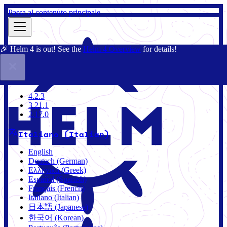
Passa al contenuto principale
🎉 Helm 4 is out! See the
Helm 4 Overview
for details!
Docs
Community
Blog
Charts
3.21.1
4.2.3
3.21.1
2.17.0
Italiano (Italian)
English
Deutsch (German)
Ελληνικά (Greek)
Español (Spanish)
Français (French)
Italiano (Italian)
日本語 (Japanese)
한국어 (Korean)