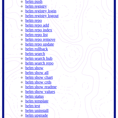
helm push
helm registry
helm registry login
helm registry logout
helm repo
helm repo add
helm repo index
helm repo list
helm repo remove
helm repo update
helm rollback
helm search
helm search hub
helm search repo
helm show
helm show all
helm show chart
helm show crds
helm show readme
helm show values
helm status
helm template
helm test
helm uninstall
helm upgrade