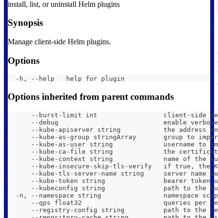
install, list, or uninstall Helm plugins
Synopsis
Manage client-side Helm plugins.
Options
  -h, --help   help for plugin
Options inherited from parent commands
      --burst-limit int                 client-side de
      --debug                           enable verbose
      --kube-apiserver string           the address an
      --kube-as-group stringArray       group to imper
      --kube-as-user string             username to im
      --kube-ca-file string             the certificat
      --kube-context string             name of the ku
      --kube-insecure-skip-tls-verify   if true, the K
      --kube-tls-server-name string     server name to
      --kube-token string               bearer token u
      --kubeconfig string               path to the ku
  -n, --namespace string                namespace scop
      --qps float32                     queries per se
      --registry-config string          path to the re
      --repository-cache string         path to the di