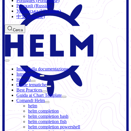
Português (Portuguese)
Русский (Russian)
Українська (Ukrainian)
中文 (Chinese)
Cerca
Inizio della documentazione
Introduzione
How-to
Guide tematiche
Best Practices
Guida ai Chart Template
Comandi Helm
helm
helm completion
helm completion bash
helm completion fish
helm completion powershell