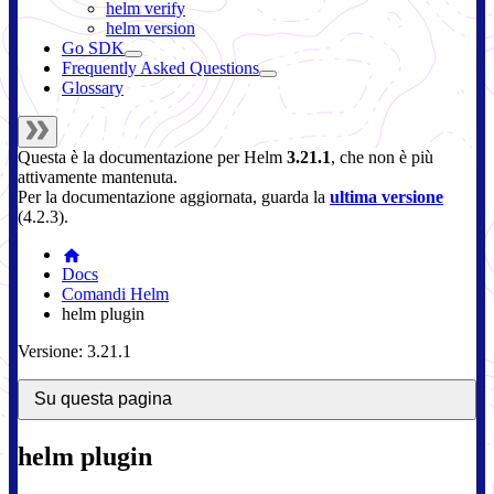
helm verify
helm version
Go SDK
Frequently Asked Questions
Glossary
Questa è la documentazione per
Helm
3.21.1
, che non è più
attivamente mantenuta.
Per la documentazione aggiornata, guarda la
ultima versione
(
4.2.3
).
Docs
Comandi Helm
helm plugin
Versione: 3.21.1
Su questa pagina
helm plugin