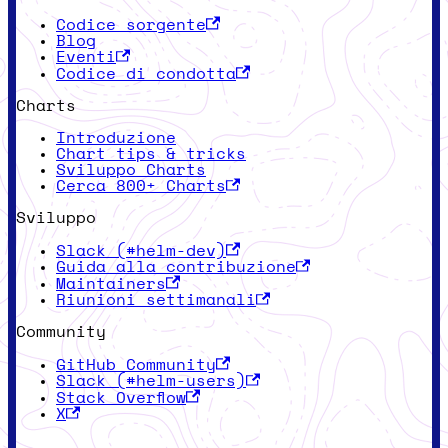
Codice sorgente
Blog
Eventi
Codice di condotta
Charts
Introduzione
Chart tips & tricks
Sviluppo Charts
Cerca 800+ Charts
Sviluppo
Slack (#helm-dev)
Guida alla contribuzione
Maintainers
Riunioni settimanali
Community
GitHub Community
Slack (#helm-users)
Stack Overflow
X