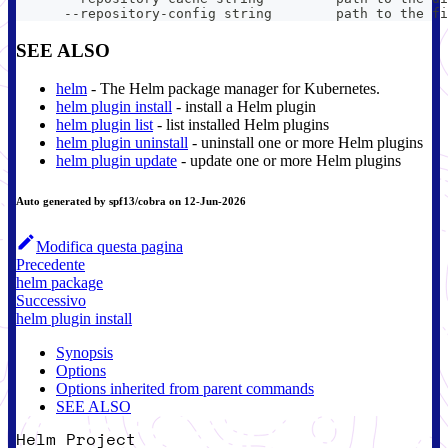
      --repository-config string        path to the fi
SEE ALSO
helm
- The Helm package manager for Kubernetes.
helm plugin install
- install a Helm plugin
helm plugin list
- list installed Helm plugins
helm plugin uninstall
- uninstall one or more Helm plugins
helm plugin update
- update one or more Helm plugins
Auto generated by spf13/cobra on 12-Jun-2026
Modifica questa pagina
Precedente
helm package
Successivo
helm plugin install
Synopsis
Options
Options inherited from parent commands
SEE ALSO
Helm Project