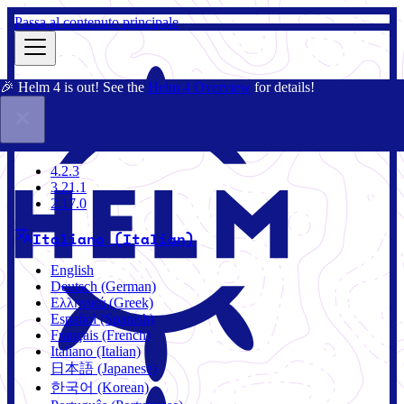
Passa al contenuto principale
🎉 Helm 4 is out! See the
Helm 4 Overview
for details!
Docs
Community
Blog
Charts
3.21.1
4.2.3
3.21.1
2.17.0
Italiano (Italian)
English
Deutsch (German)
Ελληνικά (Greek)
Español (Spanish)
Français (French)
Italiano (Italian)
日本語 (Japanese)
한국어 (Korean)