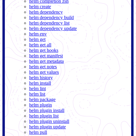
helm completion zsh
helm create
helm dependency
helm dependency build
helm dependency list
helm dependency update
helm env
helm get
helm get all
helm get hooks
helm get manifest
helm get metadata
helm get notes
helm get values
helm history
helm install
helm lint
helm list
helm package
helm plugin
helm plugin install
helm plugin list
helm plugin uninstall
helm plugin update
helm pull