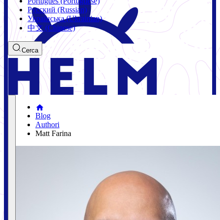
Português (Portuguese)
Русский (Russian)
Українська (Ukrainian)
中文 (Chinese)
Cerca
Blog
Authori
Matt Farina