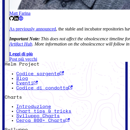
Matt Farina
As previously announced
, the stable and incubator repositories h
Important Note:
This does not affect the obsolescence timeline f
Artifact Hub
. More information on the obsolescence will follow i
Leggi di più
Post più vecchi
Helm Project
Codice sorgente
Blog
Eventi
Codice di condotta
Charts
Introduzione
Chart tips & tricks
Sviluppo Charts
Cerca 800+ Charts
Sviluppo