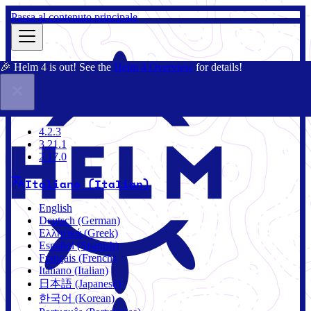
Passa al contenuto principale
🎉 Helm 4 is out! See the
Helm 4 Overview
for details!
Docs
Community
Blog
Charts
4.2.3
4.2.3
3.21.1
2.17.0
Italiano (Italian)
English
Deutsch (German)
Ελληνικά (Greek)
Español (Spanish)
Français (French)
Italiano (Italian)
日本語 (Japanese)
한국어 (Korean)