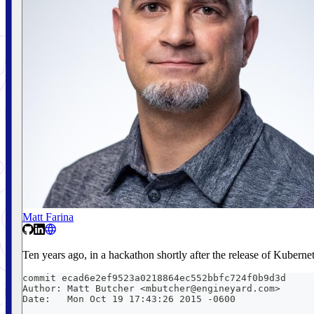
Matt Farina
Ten years ago, in a hackathon shortly after the release of Kubern
commit ecad6e2ef9523a0218864ec552bbfc724f0b9d3d
Author: Matt Butcher <mbutcher@engineyard.com>
Date:   Mon Oct 19 17:43:26 2015 -0600