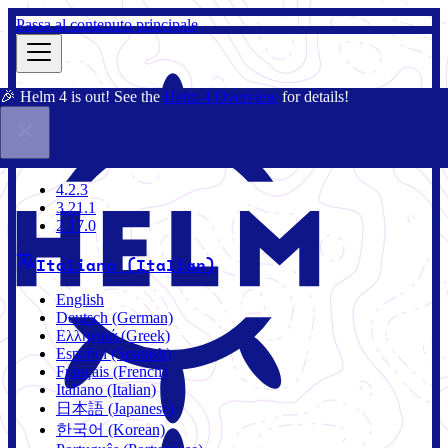
Passa al contenuto principale
🎉 Helm 4 is out! See the
Helm 4 Overview
for details!
Docs
Community
Blog
Charts
4.2.3
4.2.3
3.21.1
2.17.0
Italiano (Italian)
English
Deutsch (German)
Ελληνικά (Greek)
Español (Spanish)
Français (French)
Italiano (Italian)
日本語 (Japanese)
한국어 (Korean)