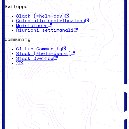
Sviluppo
Slack (#helm-dev)
Guida alla contribuzione
Maintainers
Riunioni settimanali
Community
GitHub Community
Slack (#helm-users)
Stack Overflow
X