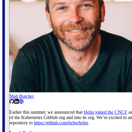
Matt Butcher
Earlier this summer, we announced that
Helm joined the CNCF
as
of the Kubernetes GitHub org and into its org. We’re excited to
repository to
https://github.com/helm/helm
.