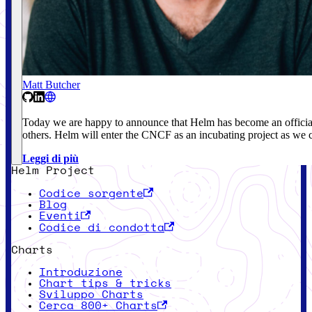
Matt Butcher
Today we are happy to announce that Helm has become an officia
others. Helm will enter the CNCF as an incubating project as we
Leggi di più
Helm Project
Codice sorgente
Blog
Eventi
Codice di condotta
Charts
Introduzione
Chart tips & tricks
Sviluppo Charts
Cerca 800+ Charts