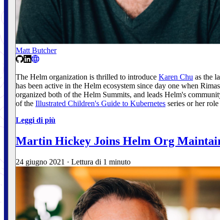
Matt Butcher
The Helm organization is thrilled to introduce
Karen Chu
as the l
has been active in the Helm ecosystem since day one when Rimas, J
organized both of the Helm Summits, and leads Helm's communit
of the
Illustrated Children's Guide to Kubernetes
series or her ro
Leggi di più
Martin Hickey Joins Helm Org Maintai
24 giugno 2021
·
Lettura di 1 minuto