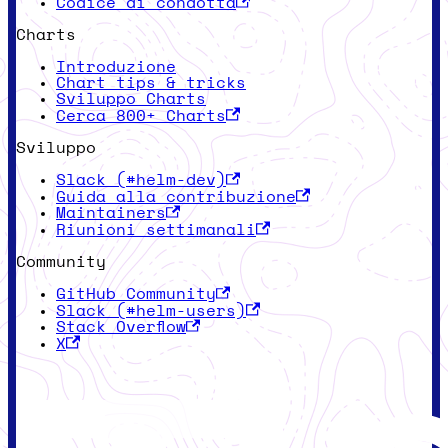
Codice di condotta
Charts
Introduzione
Chart tips & tricks
Sviluppo Charts
Cerca 800+ Charts
Sviluppo
Slack (#helm-dev)
Guida alla contribuzione
Maintainers
Riunioni settimanali
Community
GitHub Community
Slack (#helm-users)
Stack Overflow
X