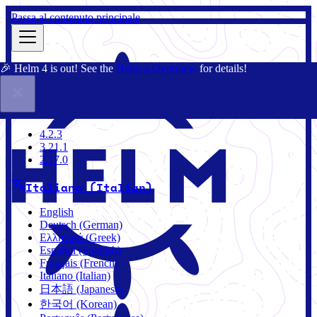
Passa al contenuto principale
🎉 Helm 4 is out! See the
Helm 4 Overview
for details!
Docs
Community
Blog
Charts
4.2.3
4.2.3
3.21.1
2.17.0
Italiano (Italian)
English
Deutsch (German)
Ελληνικά (Greek)
Español (Spanish)
Français (French)
Italiano (Italian)
日本語 (Japanese)
한국어 (Korean)