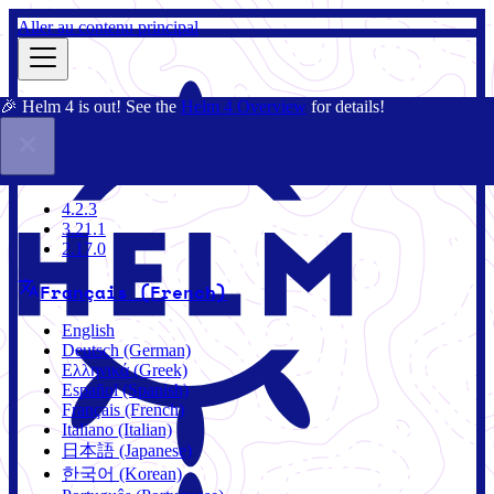
Aller au contenu principal
🎉 Helm 4 is out! See the
Helm 4 Overview
for details!
Documentation
Communauté
Blog
Charts
3.21.1
4.2.3
3.21.1
2.17.0
Français (French)
English
Deutsch (German)
Ελληνικά (Greek)
Español (Spanish)
Français (French)
Italiano (Italian)
日本語 (Japanese)
한국어 (Korean)