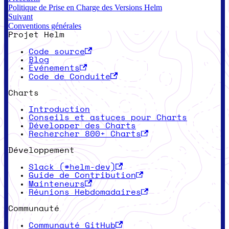
Politique de Prise en Charge des Versions Helm
Suivant
Conventions générales
Projet Helm
Code source
Blog
Événements
Code de Conduite
Charts
Introduction
Conseils et astuces pour Charts
Développer des Charts
Rechercher 800+ Charts
Développement
Slack (#helm-dev)
Guide de Contribution
Mainteneurs
Réunions Hebdomadaires
Communauté
Communauté GitHub