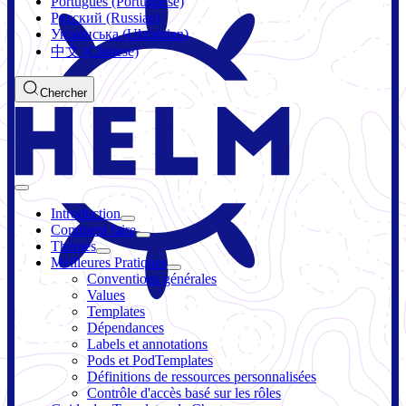
Português (Portuguese)
Русский (Russian)
Українська (Ukrainian)
中文 (Chinese)
Chercher
Introduction
Comment faire
Thèmes
Meilleures Pratiques
Conventions générales
Values
Templates
Dépendances
Labels et annotations
Pods et PodTemplates
Définitions de ressources personnalisées
Contrôle d'accès basé sur les rôles