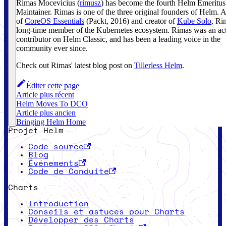
Rimas Mocevicius (
rimusz
) has become the fourth Helm Emeritus
Maintainer.
Rimas is one of the three original founders of Helm. 
of
CoreOS Essentials
(Packt, 2016) and creator of
Kube Solo
, Ri
long-time member of the Kubernetes ecosystem. Rimas was an ac
contributor on Helm Classic, and has been a leading voice in the
community ever since.
Check out Rimas' latest blog post on
Tillerless Helm
.
Éditer cette page
Article plus récent
Helm Moves To DCO
Article plus ancien
Bringing Helm Home
Projet Helm
Code source
Blog
Événements
Code de Conduite
Charts
Introduction
Conseils et astuces pour Charts
Développer des Charts