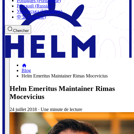
Português (Portuguese)
Русский (Russian)
Українська (Ukrainian)
中文 (Chinese)
Chercher
Blog
Helm Emeritus Maintainer Rimas Mocevicius
Helm Emeritus Maintainer Rimas
Mocevicius
24 juillet 2018
·
Une minute de lecture