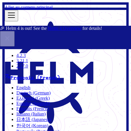
Aller au contenu principal
🎉 Helm 4 is out! See the
Helm 4 Overview
for details!
Documentation
Communauté
Blog
Charts
4.2.3
4.2.3
3.21.1
2.17.0
Français (French)
English
Deutsch (German)
Ελληνικά (Greek)
Español (Spanish)
Français (French)
Italiano (Italian)
日本語 (Japanese)
한국어 (Korean)