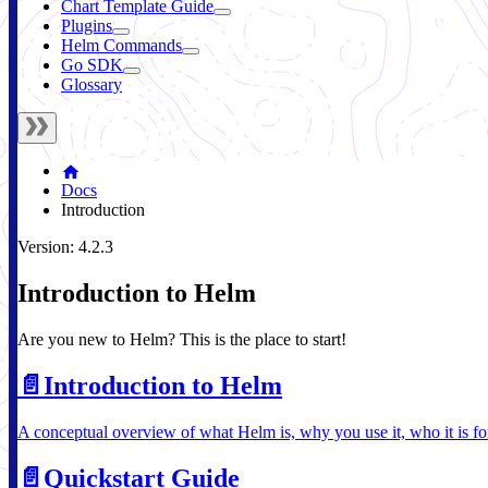
Chart Template Guide
Plugins
Helm Commands
Go SDK
Glossary
Docs
Introduction
Version: 4.2.3
Introduction to Helm
Are you new to Helm? This is the place to start!
📄️
Introduction to Helm
A conceptual overview of what Helm is, why you use it, who it is fo
📄️
Quickstart Guide