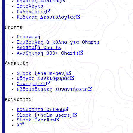
Πηγαίος κώδικας
Ιστολόγιο
Εκδηλώσεις
Κώδικας Δεοντολογίας
Charts
Εισαγωγή
Συμβουλές & κόλπα για Charts
Ανάπτυξη Charts
Αναζήτηση 800+ Charts
Ανάπτυξη
Slack (#helm-dev)
Οδηγός Συνεισφοράς
Συντηρητές
Εβδομαδιαίες Συναντήσεις
Κοινότητα
Κοινότητα GitHub
Slack (#helm-users)
Stack Overflow
X