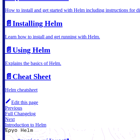
How to install and get started with Helm including instructions for d
📄️
Installing Helm
Learn how to install and get running with Helm.
📄️
Using Helm
Explains the basics of Helm.
📄️
Cheat Sheet
Helm cheatsheet
Edit this page
Previous
Full Changelog
Next
Introduction to Helm
Έργο Helm