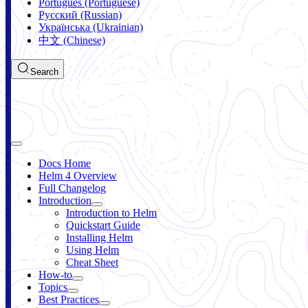
Português (Portuguese)
Русский (Russian)
Українська (Ukrainian)
中文 (Chinese)
Search
Docs Home
Helm 4 Overview
Full Changelog
Introduction
Introduction to Helm
Quickstart Guide
Installing Helm
Using Helm
Cheat Sheet
How-to
Topics
Best Practices