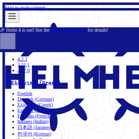
Skip to main content
🎉 Helm 4 is out! See the
Helm 4 Overview
for details!
Τεκμηρίωση
Κοινότητα
Ιστολόγιο
Charts
4.2.3
4.2.3
3.21.1
2.17.0
Ελληνικά (Greek)
English
Deutsch (German)
Ελληνικά (Greek)
Español (Spanish)
Français (French)
Italiano (Italian)
日本語 (Japanese)
한국어 (Korean)