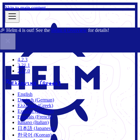
Skip to main content
🎉 Helm 4 is out! See the
Helm 4 Overview
for details!
Τεκμηρίωση
Κοινότητα
Ιστολόγιο
Charts
4.2.3
4.2.3
3.21.1
2.17.0
Ελληνικά (Greek)
English
Deutsch (German)
Ελληνικά (Greek)
Español (Spanish)
Français (French)
Italiano (Italian)
日本語 (Japanese)
한국어 (Korean)