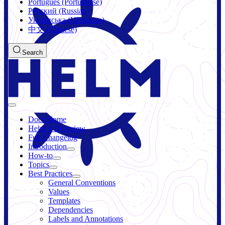
Português (Portuguese)
Русский (Russian)
Українська (Ukrainian)
中文 (Chinese)
Search
Docs Home
Helm 4 Overview
Full Changelog
Introduction
How-to
Topics
Best Practices
General Conventions
Values
Templates
Dependencies
Labels and Annotations