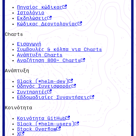
Πηγαίος κώδικας
Ιστολόγιο
Εκδηλώσεις
Κώδικας Δεοντολογίας
Charts
Εισαγωγή
Συμβουλές & κόλπα για Charts
Ανάπτυξη Charts
Αναζήτηση 800+ Charts
Ανάπτυξη
Slack (#helm-dev)
Οδηγός Συνεισφοράς
Συντηρητές
Εβδομαδιαίες Συναντήσεις
Κοινότητα
Κοινότητα GitHub
Slack (#helm-users)
Stack Overflow
X